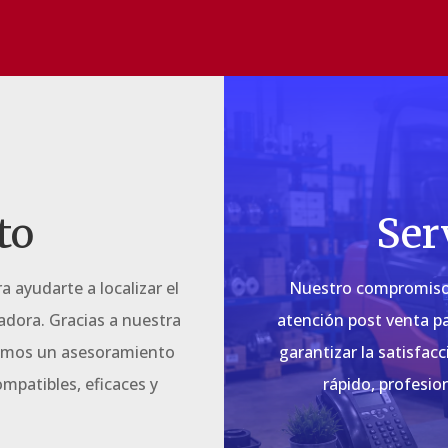
to
Ser
 ayudarte a localizar el
Nuestro compromiso 
adora. Gracias a nuestra
atención post venta pa
cemos un asesoramiento
garantizar la satisfac
mpatibles, eficaces y
rápido, profesio